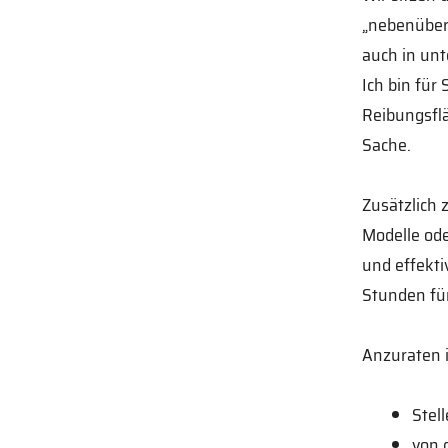
„nebenüber“
auch in un
Ich bin für 
Reibungsflä
Sache.
Zusätzlich 
Modelle ode
und effekti
Stunden fü
Anzuraten i
Stel
von 