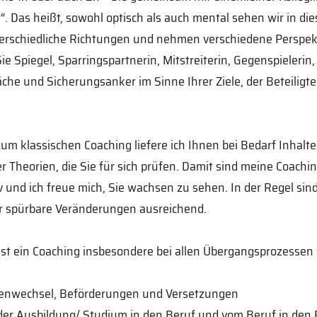
. Das heißt, sowohl optisch als auch mental sehen wir in di
terschiedliche Richtungen und nehmen verschiedene Perspekt
Sie Spiegel, Sparringspartnerin, Mitstreiterin, Gegenspielerin,
che und Sicherungsanker im Sinne Ihrer Ziele, der Beteiligt
zum klassischen Coaching liefere ich Ihnen bei Bedarf Inhalte,
r Theorien, die Sie für sich prüfen. Damit sind meine Coachin
v und ich freue mich, Sie wachsen zu sehen. In der Regel sin
r spürbare Veränderungen ausreichend.
st ein Coaching insbesondere bei allen Übergangsprozessen 
lenwechsel, Beförderungen und Versetzungen
der Ausbildung/ Studium in den Beruf und vom Beruf in den