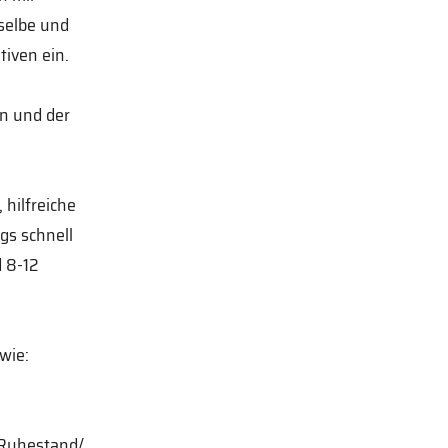
eselbe und
iven ein.
en und der
 hilfreiche
gs schnell
d 8-12
wie:
 Ruhestand/