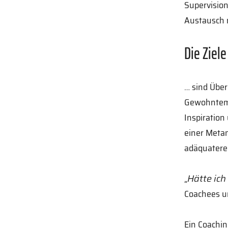
Supervision
Austausch 
Die Ziel
… sind Übe
Gewohntem 
Inspiration 
einer Meta
adäquateren
„
Hätte ich
Coachees u
Ein Coachin