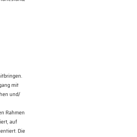
itbringen.
gang mit
chen und/
zten Rahmen
ert, auf
ntiert. Die