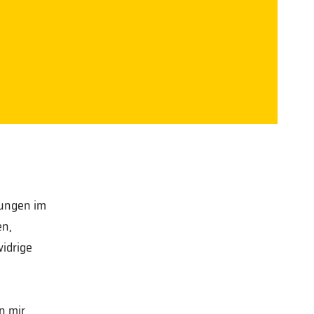
rungen im
en,
idrige
n mir