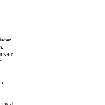
d im
wischen
n,
st wie in
n,
on
on nutzt