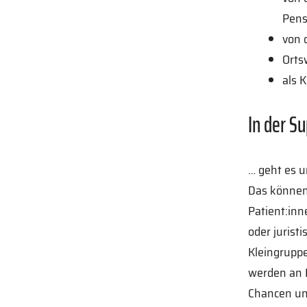
Pens
von 
Orts
als 
In der S
… geht es u
Das können
Patient:inn
oder jurist
Kleingruppe
werden an B
Chancen und